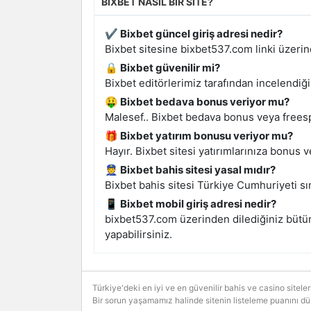
BIXBET NASIL BIR SITE?
✔ Bixbet güncel giriş adresi nedir?
Bixbet sitesine bixbet537.com linki üzerind
🔒 Bixbet güvenilir mi?
Bixbet editörlerimiz tarafından incelendiğ
🤑 Bixbet bedava bonus veriyor mu?
Malesef.. Bixbet bedava bonus veya frees
🎁 Bixbet yatırım bonusu veriyor mu?
Hayır. Bixbet sitesi yatırımlarınıza bonus
👮 Bixbet bahis sitesi yasal mıdır?
Bixbet bahis sitesi Türkiye Cumhuriyeti sını
📱 Bixbet mobil giriş adresi nedir?
bixbet537.com üzerinden dilediğiniz bütün
yapabilirsiniz.
Türkiye'deki en iyi ve en güvenilir bahis ve casino siteleri
Bir sorun yaşamamız halinde sitenin listeleme puanını düş