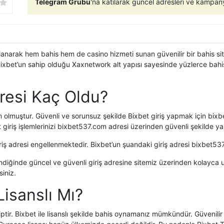
Telegram Grubu
'na katılarak güncel adresleri ve kampanya
bixbet530.com
bixbet529.com
llanarak hem bahis hem de casino hizmeti sunan güvenilir bir bahis sit
ixbet’un sahip olduğu Xaxnetwork alt yapısı sayesinde yüzlerce bah
bixbet527.com
bixbet527.com
dresi Kaç Oldu?
bixbet524.com
om olmuştur. Güvenli ve sorunsuz şekilde Bixbet giriş yapmak için bix
bet giriş işlemlerinizi bixbet537.com adresi üzerinden güvenli şekilde ya
bixbet521.com
riş adresi engellenmektedir. Bixbet’un şuandaki giriş adresi bixbet537
bixbet519.com
ndiğinde güncel ve güvenli giriş adresine sitemiz üzerinden kolayca ula
siniz.
bixbet518.com
Lisanslı Mı?
bixbet517.com
iptir. Bixbet ile lisanslı şekilde bahis oynamanız mümkündür. Güvenilir