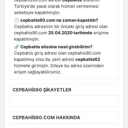
Türkiye'de yasal olarak hizmet vermemesi
sebebiyle kapatılmıştır.
🕒 cepbahis90.com ne zaman kapatıldı?
Cepbahis adresinin bir önceki giriş adresi olan
cepbahis90.com
25.04.2020 tarihinde
erişime
kapatılmıştır.
🔗 Cepbahis sitesine nasıl girebilirim?
Cepbahis giriş adresi olan cepbahis90.com
kapatılmış olsa da, yeni adresi
cepbahis62
hizmete girmiştir. Siteye bu adres üzerinden
erişim sağlayabilirsiniz.
CEPBAHIS90 ŞIKAYETLER
CEPBAHIS90.COM HAKKINDA