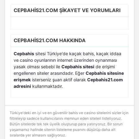
CEPBAHIS21.COM ŞIKAYET VE YORUMLARI
CEPBAHIS21.COM HAKKINDA
Cepbahis
sitesi Türkiye'de kaçak bahis, kaçak iddaa
ve casino oyunlarının internet üzerinden oynanması
yasak olması sebebi ile
Cepbahis sitesi
de erişimi
engellenen siteler arasındadır. Eğer
Cepbahis sitesine
erişmek
isterseniz şuan aktif olarak
Cepbahis21.com
adresini
kullanmaktadır.
Türkiye'deki en iyi ve en güvenilir bahis ve casino sitelerini sizler için
filtreleyip sadece kullanıcılarını memnun eden siteleri listeliyoruz.
Bütün sitelerde tek tek üyelik oluşturup para yatırıyoruz. Bir sorun
yaşamamız halinde sitenin listeleme puanını düşürüp daha alt
sıralarda yer almasını sağlıyoruz.