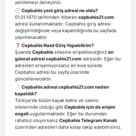
yenilemeyi deneyiniz.
🕒 Cepbahis yeni giriş adresi ne oldu?
01.01.1970 tarihinden itibaren
cepbahis21.com
adresi kullanılmaktadır. Cepbahis giriş adresi
değiştirildiğinde veya kapatıldığında bu sayfada
yayınlanacaktır.
❓ Cepbahis Nasıl Giriş Yapabilirim?
Şuanda
Cepbahis
sitesine erişebileceğiniz
en
güncel adresi cepbahis21.com
adresidir. Eğer bu
adresten erişemiyorsanız en kısa sürede
Cepbahis adresi bu sayfa üzerinde
güncellenecektir.
❔ Cepbahis adresi cepbahis21.com neden
kapatıldı?
Türkiye'de bütün kaçak bahis ve casino
sitelerinde olduğu gibi
Cepbahis için de erişim
engeli
uygulanmaktadır. Eğer bu durumdan
rahatsız oluyorsanız
Cepbahis Telegram Kanalı
üzerinden adresleri daha kolay takip edebilirsiniz.