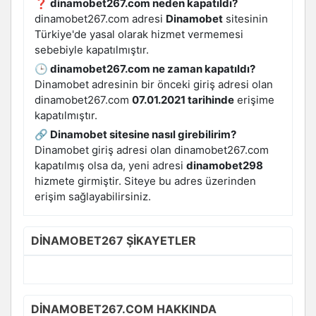
❓ dinamobet267.com neden kapatıldı?
dinamobet267.com adresi
Dinamobet
sitesinin
Türkiye'de yasal olarak hizmet vermemesi
sebebiyle kapatılmıştır.
🕒 dinamobet267.com ne zaman kapatıldı?
Dinamobet adresinin bir önceki giriş adresi olan
dinamobet267.com
07.01.2021 tarihinde
erişime
kapatılmıştır.
🔗 Dinamobet sitesine nasıl girebilirim?
Dinamobet giriş adresi olan dinamobet267.com
kapatılmış olsa da, yeni adresi
dinamobet298
hizmete girmiştir. Siteye bu adres üzerinden
erişim sağlayabilirsiniz.
DINAMOBET267 ŞIKAYETLER
DINAMOBET267.COM HAKKINDA