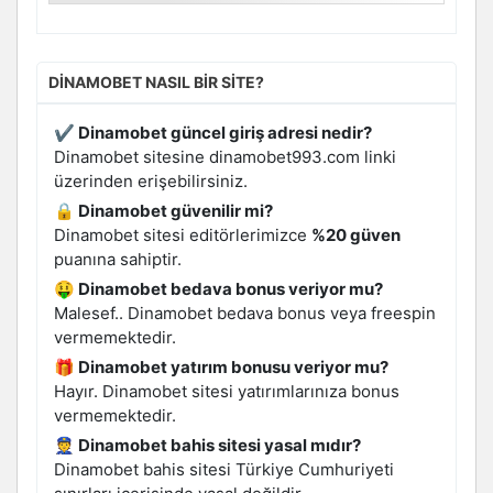
dinamobet940.com
2026-01-28
DINAMOBET NASIL BIR SITE?
dinamobet939.com
2026-01-23
✔ Dinamobet güncel giriş adresi nedir?
dinamobet938.com
2026-01-21
Dinamobet sitesine dinamobet993.com linki
üzerinden erişebilirsiniz.
dinamobet937.com
2026-01-15
🔒 Dinamobet güvenilir mi?
Dinamobet sitesi editörlerimizce
%20 güven
dinamobet936.com
2026-01-13
puanına sahiptir.
🤑 Dinamobet bedava bonus veriyor mu?
dinamobet935.com
2026-01-09
Malesef.. Dinamobet bedava bonus veya freespin
vermemektedir.
dinamobet933.com
2026-01-07
🎁 Dinamobet yatırım bonusu veriyor mu?
Hayır. Dinamobet sitesi yatırımlarınıza bonus
dinamobet932.com
2026-01-03
vermemektedir.
👮 Dinamobet bahis sitesi yasal mıdır?
dinamobet931.com
2025-12-31
Dinamobet bahis sitesi Türkiye Cumhuriyeti