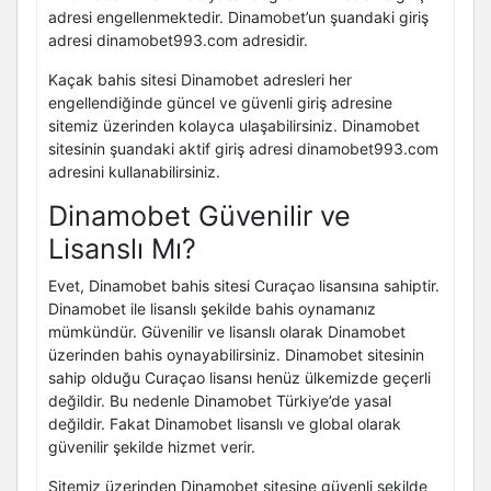
adresi engellenmektedir. Dinamobet’un şuandaki giriş
adresi dinamobet993.com adresidir.
dinamobet965.com
2026-03-27
Kaçak bahis sitesi Dinamobet adresleri her
dinamobet963.com
2026-03-25
engellendiğinde güncel ve güvenli giriş adresine
sitemiz üzerinden kolayca ulaşabilirsiniz. Dinamobet
sitesinin şuandaki aktif giriş adresi dinamobet993.com
dinamobet962.com
2026-03-18
adresini kullanabilirsiniz.
dinamobet961.com
2026-03-16
Dinamobet Güvenilir ve
Lisanslı Mı?
dinamobet960.com
2026-03-14
Evet, Dinamobet bahis sitesi Curaçao lisansına sahiptir.
dinamobet959.com
2026-03-12
Dinamobet ile lisanslı şekilde bahis oynamanız
mümkündür. Güvenilir ve lisanslı olarak Dinamobet
üzerinden bahis oynayabilirsiniz. Dinamobet sitesinin
dinamobet957.com
2026-03-06
sahip olduğu Curaçao lisansı henüz ülkemizde geçerli
değildir. Bu nedenle Dinamobet Türkiye’de yasal
dinamobet955.com
2026-03-04
değildir. Fakat Dinamobet lisanslı ve global olarak
güvenilir şekilde hizmet verir.
dinamobet953.com
2026-03-01
Sitemiz üzerinden Dinamobet sitesine güvenli şekilde