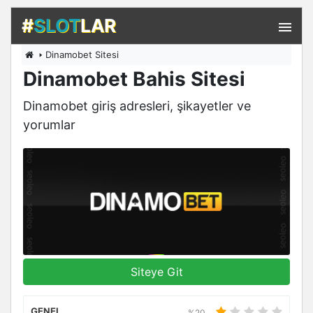
#
SLOT
LAR
Dinamobet Sitesi
EN İYILER
Dinamobet Bahis Sitesi
ÖDEME YÖNTEMLERI
Dinamobet giriş adresleri, şikayetler ve
BONUSLAR
yorumlar
Siteye Git
GENEL
%20