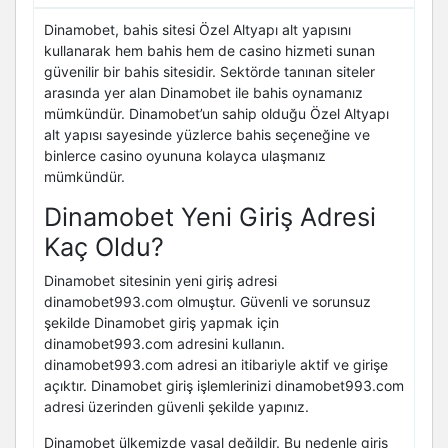
dinamobet980.com
2026-04-23
Dinamobet, bahis sitesi Özel Altyapı alt yapısını
kullanarak hem bahis hem de casino hizmeti sunan
dinamobet978.com
2026-04-17
güvenilir bir bahis sitesidir. Sektörde tanınan siteler
arasında yer alan Dinamobet ile bahis oynamanız
mümkündür. Dinamobet’un sahip olduğu Özel Altyapı
dinamobet976.com
2026-04-15
alt yapısı sayesinde yüzlerce bahis seçeneğine ve
binlerce casino oyununa kolayca ulaşmanız
dinamobet975.com
2026-04-13
mümkündür.
dinamobet973.com
2026-04-09
Dinamobet Yeni Giriş Adresi
Kaç Oldu?
dinamobet971.com
2026-04-07
Dinamobet sitesinin yeni giriş adresi
dinamobet993.com olmuştur. Güvenli ve sorunsuz
dinamobet970.com
2026-04-03
şekilde Dinamobet giriş yapmak için
dinamobet993.com adresini kullanın.
dinamobet968.com
2026-04-02
dinamobet993.com adresi an itibariyle aktif ve girişe
açıktır. Dinamobet giriş işlemlerinizi dinamobet993.com
dinamobet967.com
2026-03-31
adresi üzerinden güvenli şekilde yapınız.
Dinamobet ülkemizde yasal değildir. Bu nedenle giriş
dinamobet966.com
2026-03-29