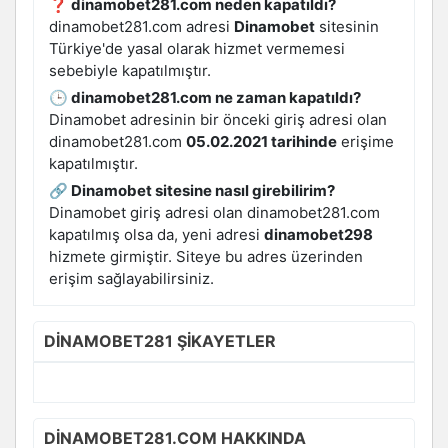
❓ dinamobet281.com neden kapatıldı?
dinamobet281.com adresi
Dinamobet
sitesinin
Türkiye'de yasal olarak hizmet vermemesi
sebebiyle kapatılmıştır.
🕒 dinamobet281.com ne zaman kapatıldı?
Dinamobet adresinin bir önceki giriş adresi olan
dinamobet281.com
05.02.2021 tarihinde
erişime
kapatılmıştır.
🔗 Dinamobet sitesine nasıl girebilirim?
Dinamobet giriş adresi olan dinamobet281.com
kapatılmış olsa da, yeni adresi
dinamobet298
hizmete girmiştir. Siteye bu adres üzerinden
erişim sağlayabilirsiniz.
DINAMOBET281 ŞIKAYETLER
DINAMOBET281.COM HAKKINDA