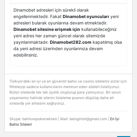
Dinamobet adresleri için sürekli olarak
engellenmektedir. Fakat
Dinamobet oyuncuları
yeni
adresleri bularak oyunlarına devam etmektedir.
Dinamobet sitesine erişmek için
kullanabileceğiniz
yeni adres her zaman güncel olarak sitemizde
yayınlanmaktadır.
Dinamobet282.com
kapatılmış olsa
da yeni adresi üzerinden oyunlarınıza devam
edebilirsiniz.
Türkiye'deki en iyi ve en güvenilir bahis ve casino sitelerini sizler için
filtreleyip sadece kullanıcılarını memnun eden siteleri listeliyoruz.
Bütün sitelerde tek tek üyelik oluşturup para yatırıyoruz. Bir sorun
yaşamamız halinde sitenin listeleme puanını düşürüp daha alt
sıralarda yer almasını sağlıyoruz.
Skype: bahisvepokerreklam | Mail:
betsgiristr@gmail.com
|
En İyi
Bahis Siteleri