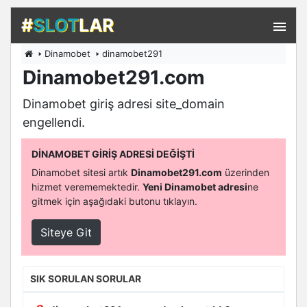
#
SLOT
LAR
Dinamobet
dinamobet291
EN İYILER
Dinamobet291.com
ÖDEME YÖNTEMLERI
Dinamobet giriş adresi site_domain
BONUSLAR
engellendi.
DINAMOBET GIRIŞ ADRESI DEĞIŞTI
Dinamobet sitesi artık
Dinamobet291.com
üzerinden
hizmet verememektedir.
Yeni Dinamobet adresi
ne
gitmek için aşağıdaki butonu tıklayın.
Siteye Git
SIK SORULAN SORULAR