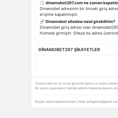
🕒 dinamobet297.com ne zaman kapatıld
Dinamobet adresinin bir önceki giriş adr
erişime kapatılmıştır.
🔗 Dinamobet sitesine nasıl girebilirim?
Dinamobet giriş adresi olan dinamobet297.
hizmete girmiştir. Siteye bu adres üzerinde
DINAMOBET297 ŞIKAYETLER
Türkiye'deki en iyi ve en güvenilir bahis ve casino siteleri
Bir sorun yaşamamız halinde sitenin listeleme puanını düş
Skype: bahisvepokerreklam | Mail:
betsgiristr@gmail.co