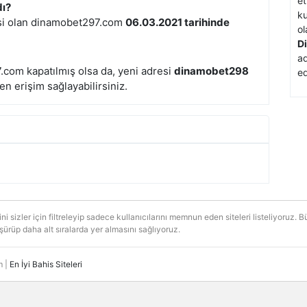
e
ı?
ku
esi olan dinamobet297.com
06.03.2021 tarihinde
ol
D
ad
com kapatılmış olsa da, yeni adresi
dinamobet298
ed
n erişim sağlayabilirsiniz.
ni sizler için filtreleyip sadece kullanıcılarını memnun eden siteleri listeliyoruz. 
ürüp daha alt sıralarda yer almasını sağlıyoruz.
m
|
En İyi Bahis Siteleri