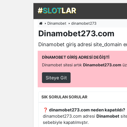
#
SLOT
LAR
Dinamobet
dinamobet273
Dinamobet273.com
Dinamobet giriş adresi site_domain e
DINAMOBET GIRIŞ ADRESI DEĞIŞTI
Dinamobet sitesi artık
Dinamobet273.com
üz
Siteye Git
SIK SORULAN SORULAR
❓ dinamobet273.com neden kapatıldı?
dinamobet273.com adresi
Dinamobet
sit
sebebiyle kapatılmıştır.