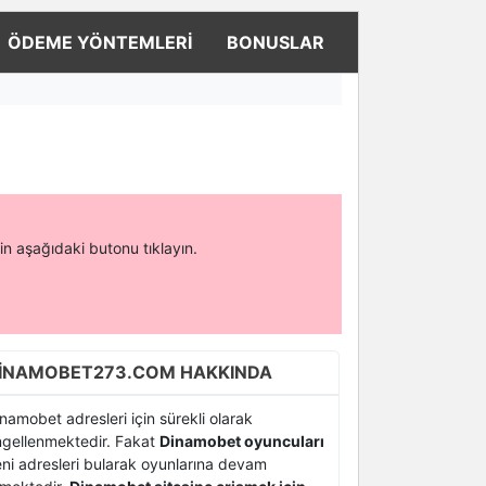
ÖDEME YÖNTEMLERI
BONUSLAR
in aşağıdaki butonu tıklayın.
INAMOBET273.COM HAKKINDA
namobet adresleri için sürekli olarak
ngellenmektedir. Fakat
Dinamobet oyuncuları
ni adresleri bularak oyunlarına devam