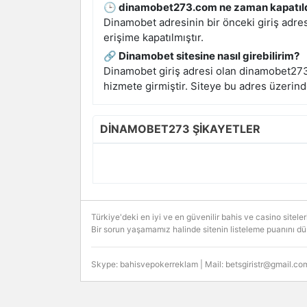
🕒 dinamobet273.com ne zaman kapatıl
Dinamobet adresinin bir önceki giriş adr
erişime kapatılmıştır.
🔗 Dinamobet sitesine nasıl girebilirim?
Dinamobet giriş adresi olan dinamobet273
hizmete girmiştir. Siteye bu adres üzerinde
DINAMOBET273 ŞIKAYETLER
Türkiye'deki en iyi ve en güvenilir bahis ve casino siteleri
Bir sorun yaşamamız halinde sitenin listeleme puanını düş
Skype: bahisvepokerreklam | Mail:
betsgiristr@gmail.co