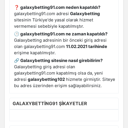
❓ galaxybetting91.com neden kapatıldı?
galaxybetting91.com adresi
Galaxybetting
sitesinin Türkiye'de yasal olarak hizmet
vermemesi sebebiyle kapatılmıştır.
🕒 galaxybetting91.com ne zaman kapatıldı?
Galaxybetting adresinin bir önceki giriş adresi
olan galaxybetting91.com
11.02.2021 tarihinde
erişime kapatılmıştır.
🔗 Galaxybetting sitesine nasıl girebilirim?
Galaxybetting giriş adresi olan
galaxybetting91.com kapatılmış olsa da, yeni
adresi
galaxybetting102
hizmete girmiştir. Siteye
bu adres üzerinden erişim sağlayabilirsiniz.
GALAXYBETTING91 ŞIKAYETLER