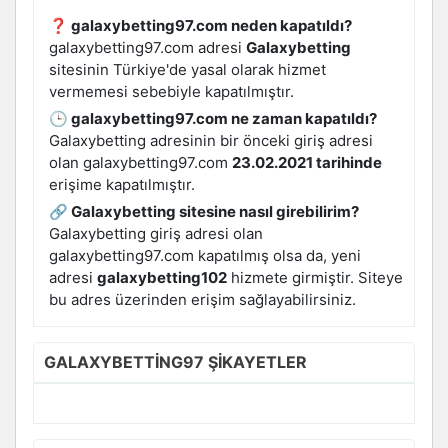
❓ galaxybetting97.com neden kapatıldı?
galaxybetting97.com adresi
Galaxybetting
sitesinin Türkiye'de yasal olarak hizmet
vermemesi sebebiyle kapatılmıştır.
🕒 galaxybetting97.com ne zaman kapatıldı?
Galaxybetting adresinin bir önceki giriş adresi
olan galaxybetting97.com
23.02.2021 tarihinde
erişime kapatılmıştır.
🔗 Galaxybetting sitesine nasıl girebilirim?
Galaxybetting giriş adresi olan
galaxybetting97.com kapatılmış olsa da, yeni
adresi
galaxybetting102
hizmete girmiştir. Siteye
bu adres üzerinden erişim sağlayabilirsiniz.
GALAXYBETTING97 ŞIKAYETLER