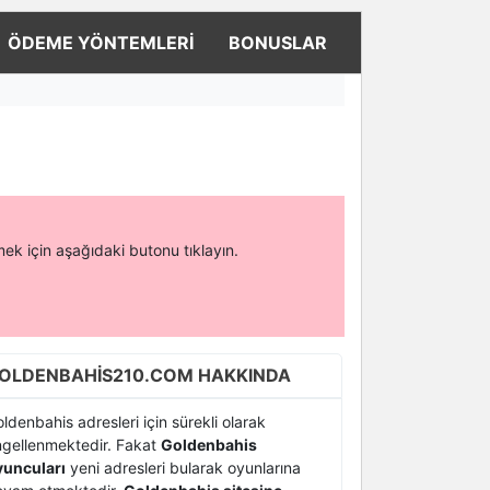
ÖDEME YÖNTEMLERI
BONUSLAR
mek için aşağıdaki butonu tıklayın.
OLDENBAHIS210.COM HAKKINDA
ldenbahis adresleri için sürekli olarak
ngellenmektedir. Fakat
Goldenbahis
yuncuları
yeni adresleri bularak oyunlarına