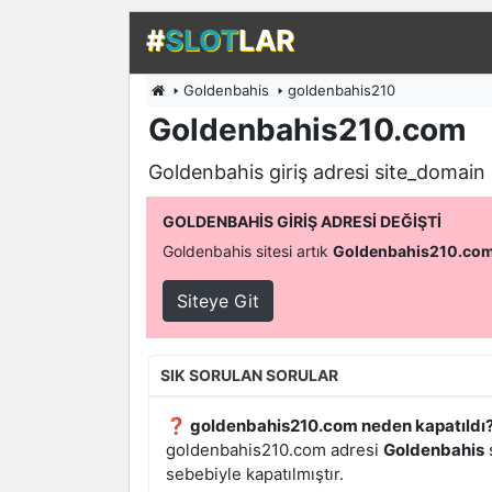
#
SLOT
LAR
Goldenbahis
goldenbahis210
Goldenbahis210.com
Goldenbahis giriş adresi site_domain 
GOLDENBAHIS GIRIŞ ADRESI DEĞIŞTI
Goldenbahis sitesi artık
Goldenbahis210.co
Siteye Git
SIK SORULAN SORULAR
❓ goldenbahis210.com neden kapatıldı
goldenbahis210.com adresi
Goldenbahis
s
sebebiyle kapatılmıştır.