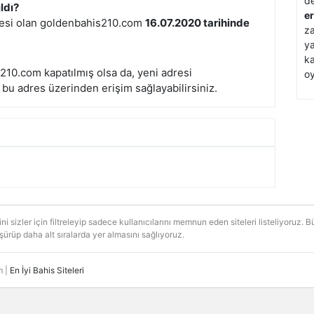
d
ldı?
er
dresi olan goldenbahis210.com
16.07.2020 tarihinde
z
y
ka
210.com kapatılmış olsa da, yeni adresi
oy
 bu adres üzerinden erişim sağlayabilirsiniz.
ni sizler için filtreleyip sadece kullanıcılarını memnun eden siteleri listeliyoruz. 
ürüp daha alt sıralarda yer almasını sağlıyoruz.
m
|
En İyi Bahis Siteleri