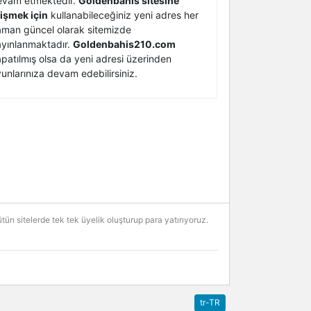
evam etmektedir.
Goldenbahis sitesine
işmek için
kullanabileceğiniz yeni adres her
aman güncel olarak sitemizde
ayınlanmaktadır.
Goldenbahis210.com
patılmış olsa da yeni adresi üzerinden
unlarınıza devam edebilirsiniz.
Bütün sitelerde tek tek üyelik oluşturup para yatırıyoruz.
tr-TR