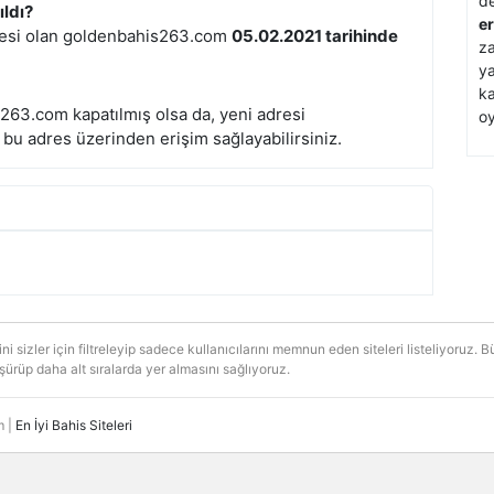
d
ldı?
er
dresi olan goldenbahis263.com
05.02.2021 tarihinde
z
y
ka
263.com kapatılmış olsa da, yeni adresi
oy
 bu adres üzerinden erişim sağlayabilirsiniz.
ni sizler için filtreleyip sadece kullanıcılarını memnun eden siteleri listeliyoruz. 
ürüp daha alt sıralarda yer almasını sağlıyoruz.
m
|
En İyi Bahis Siteleri