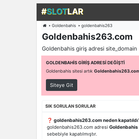
#
SLOT
LAR
Goldenbahis
goldenbahis263
Goldenbahis263.com
Goldenbahis giriş adresi site_domain 
GOLDENBAHIS GIRIŞ ADRESI DEĞIŞTI
Goldenbahis sitesi artık
Goldenbahis263.co
Siteye Git
SIK SORULAN SORULAR
❓ goldenbahis263.com neden kapatıldı
goldenbahis263.com adresi
Goldenbahis
sebebiyle kapatılmıştır.