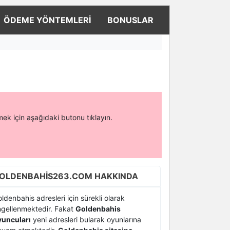
ÖDEME YÖNTEMLERI
BONUSLAR
mek için aşağıdaki butonu tıklayın.
OLDENBAHIS263.COM HAKKINDA
ldenbahis adresleri için sürekli olarak
ngellenmektedir. Fakat
Goldenbahis
yuncuları
yeni adresleri bularak oyunlarına