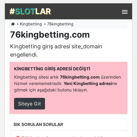
#
SLOT
LAR
Kingbetting
76kingbetting
EN İYILER
76kingbetting.com
ÖDEME YÖNTEMLERI
Kingbetting giriş adresi site_domain
BONUSLAR
engellendi.
KINGBETTING GIRIŞ ADRESI DEĞIŞTI
Kingbetting sitesi artık
76kingbetting.com
üzerinden
hizmet verememektedir.
Yeni Kingbetting adresi
ne
gitmek için aşağıdaki butonu tıklayın.
Siteye Git
SIK SORULAN SORULAR