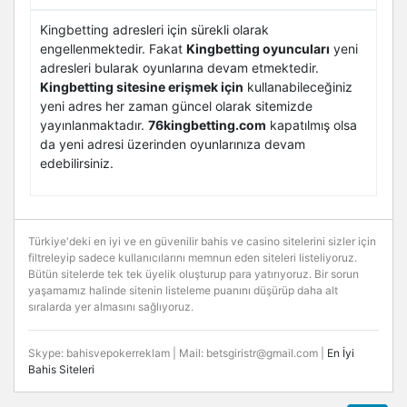
Kingbetting adresleri için sürekli olarak
engellenmektedir. Fakat
Kingbetting oyuncuları
yeni
adresleri bularak oyunlarına devam etmektedir.
Kingbetting sitesine erişmek için
kullanabileceğiniz
yeni adres her zaman güncel olarak sitemizde
yayınlanmaktadır.
76kingbetting.com
kapatılmış olsa
da yeni adresi üzerinden oyunlarınıza devam
edebilirsiniz.
Türkiye'deki en iyi ve en güvenilir bahis ve casino sitelerini sizler için
filtreleyip sadece kullanıcılarını memnun eden siteleri listeliyoruz.
Bütün sitelerde tek tek üyelik oluşturup para yatırıyoruz. Bir sorun
yaşamamız halinde sitenin listeleme puanını düşürüp daha alt
sıralarda yer almasını sağlıyoruz.
Skype: bahisvepokerreklam | Mail:
betsgiristr@gmail.com
|
En İyi
Bahis Siteleri