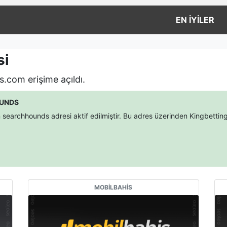
EN İYILER
si
.com erişime açıldı.
OUNDS
 searchhounds adresi aktif edilmiştir. Bu adres üzerinden Kingbetting 
MOBILBAHIS