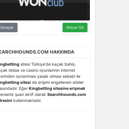
Detaylar
Siteye Git
EARCHHOUNDS.COM HAKKINDA
ingbetting
sitesi Türkiye'de kaçak bahis,
çak iddaa ve casino oyunlarının internet
erinden oynanması yasak olması sebebi ile
ngbetting sitesi
de erişimi engellenen siteler
asındadır. Eğer
Kingbetting sitesine erişmek
terseniz şuan aktif olarak
Searchhounds.com
dresini
kullanmaktadır.