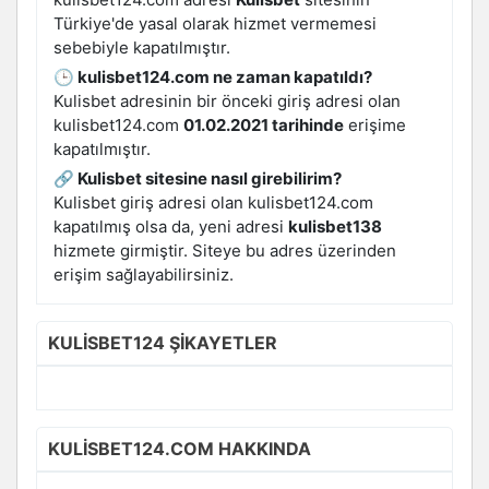
Türkiye'de yasal olarak hizmet vermemesi
sebebiyle kapatılmıştır.
🕒 kulisbet124.com ne zaman kapatıldı?
Kulisbet adresinin bir önceki giriş adresi olan
kulisbet124.com
01.02.2021 tarihinde
erişime
kapatılmıştır.
🔗 Kulisbet sitesine nasıl girebilirim?
Kulisbet giriş adresi olan kulisbet124.com
kapatılmış olsa da, yeni adresi
kulisbet138
hizmete girmiştir. Siteye bu adres üzerinden
erişim sağlayabilirsiniz.
KULISBET124 ŞIKAYETLER
KULISBET124.COM HAKKINDA