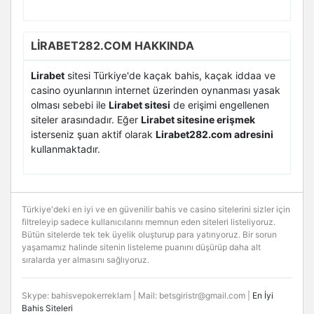
LIRABET282.COM HAKKINDA
Lirabet
sitesi Türkiye'de kaçak bahis, kaçak iddaa ve
casino oyunlarının internet üzerinden oynanması yasak
olması sebebi ile
Lirabet sitesi
de erişimi engellenen
siteler arasındadır. Eğer
Lirabet sitesine erişmek
isterseniz şuan aktif olarak
Lirabet282.com adresini
kullanmaktadır.
Türkiye'deki en iyi ve en güvenilir bahis ve casino sitelerini sizler için
filtreleyip sadece kullanıcılarını memnun eden siteleri listeliyoruz.
Bütün sitelerde tek tek üyelik oluşturup para yatırıyoruz. Bir sorun
yaşamamız halinde sitenin listeleme puanını düşürüp daha alt
sıralarda yer almasını sağlıyoruz.
Skype: bahisvepokerreklam | Mail:
betsgiristr@gmail.com
|
En İyi
Bahis Siteleri