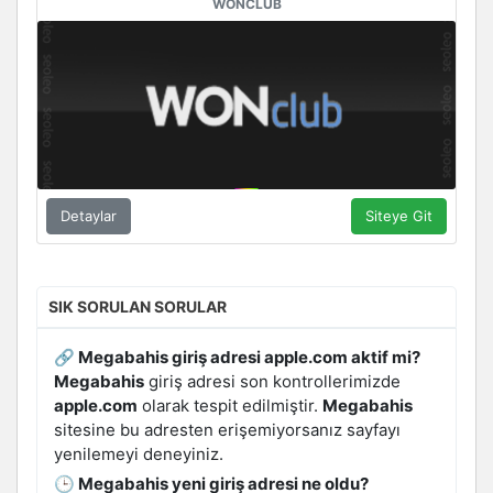
WONCLUB
Detaylar
Siteye Git
SIK SORULAN SORULAR
🔗 Megabahis giriş adresi apple.com aktif mi?
Megabahis
giriş adresi son kontrollerimizde
apple.com
olarak tespit edilmiştir.
Megabahis
sitesine bu adresten erişemiyorsanız sayfayı
yenilemeyi deneyiniz.
🕒 Megabahis yeni giriş adresi ne oldu?