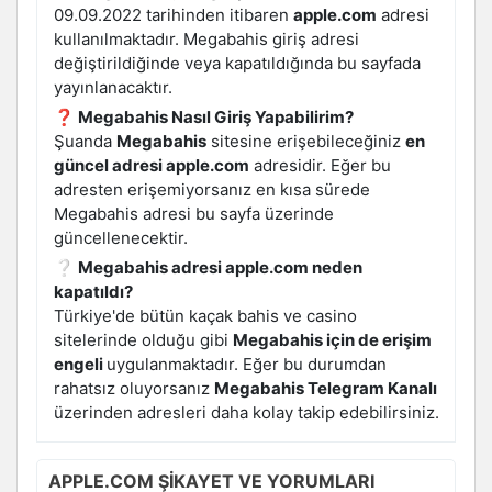
09.09.2022 tarihinden itibaren
apple.com
adresi
kullanılmaktadır. Megabahis giriş adresi
değiştirildiğinde veya kapatıldığında bu sayfada
yayınlanacaktır.
❓ Megabahis Nasıl Giriş Yapabilirim?
Şuanda
Megabahis
sitesine erişebileceğiniz
en
güncel adresi apple.com
adresidir. Eğer bu
adresten erişemiyorsanız en kısa sürede
Megabahis adresi bu sayfa üzerinde
güncellenecektir.
❔ Megabahis adresi apple.com neden
kapatıldı?
Türkiye'de bütün kaçak bahis ve casino
sitelerinde olduğu gibi
Megabahis için de erişim
engeli
uygulanmaktadır. Eğer bu durumdan
rahatsız oluyorsanız
Megabahis Telegram Kanalı
üzerinden adresleri daha kolay takip edebilirsiniz.
APPLE.COM ŞIKAYET VE YORUMLARI