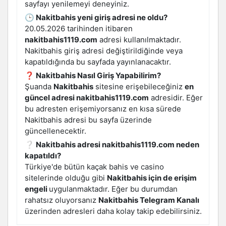
sayfayı yenilemeyi deneyiniz.
🕒 Nakitbahis yeni giriş adresi ne oldu?
20.05.2026 tarihinden itibaren
nakitbahis1119.com
adresi kullanılmaktadır.
Nakitbahis giriş adresi değiştirildiğinde veya
kapatıldığında bu sayfada yayınlanacaktır.
❓ Nakitbahis Nasıl Giriş Yapabilirim?
Şuanda
Nakitbahis
sitesine erişebileceğiniz
en
güncel adresi nakitbahis1119.com
adresidir. Eğer
bu adresten erişemiyorsanız en kısa sürede
Nakitbahis adresi bu sayfa üzerinde
güncellenecektir.
❔ Nakitbahis adresi nakitbahis1119.com neden
kapatıldı?
Türkiye'de bütün kaçak bahis ve casino
sitelerinde olduğu gibi
Nakitbahis için de erişim
engeli
uygulanmaktadır. Eğer bu durumdan
rahatsız oluyorsanız
Nakitbahis Telegram Kanalı
üzerinden adresleri daha kolay takip edebilirsiniz.