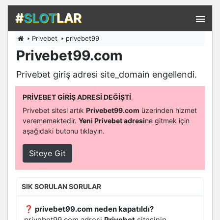
#
SLOT
LAR
Privebet
privebet99
EN İYILER
Privebet99.com
ÖDEME YÖNTEMLERI
Privebet giriş adresi site_domain engellendi.
BONUSLAR
PRIVEBET GIRIŞ ADRESI DEĞIŞTI
Privebet sitesi artık
Privebet99.com
üzerinden hizmet
verememektedir.
Yeni Privebet adresi
ne gitmek için
aşağıdaki butonu tıklayın.
Siteye Git
SIK SORULAN SORULAR
❓ privebet99.com neden kapatıldı?
privebet99.com adresi
Privebet
sitesinin