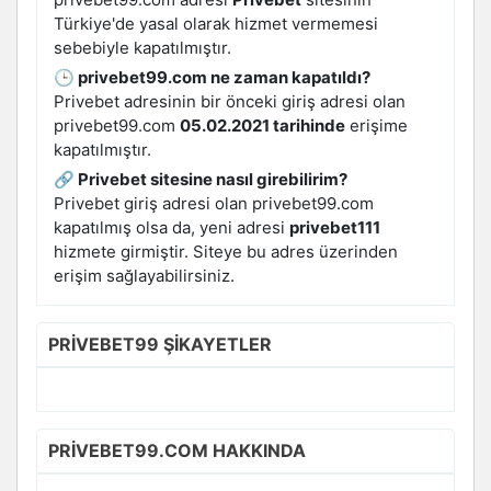
Türkiye'de yasal olarak hizmet vermemesi
sebebiyle kapatılmıştır.
🕒 privebet99.com ne zaman kapatıldı?
Privebet adresinin bir önceki giriş adresi olan
privebet99.com
05.02.2021 tarihinde
erişime
kapatılmıştır.
🔗 Privebet sitesine nasıl girebilirim?
Privebet giriş adresi olan privebet99.com
kapatılmış olsa da, yeni adresi
privebet111
hizmete girmiştir. Siteye bu adres üzerinden
erişim sağlayabilirsiniz.
PRIVEBET99 ŞIKAYETLER
PRIVEBET99.COM HAKKINDA