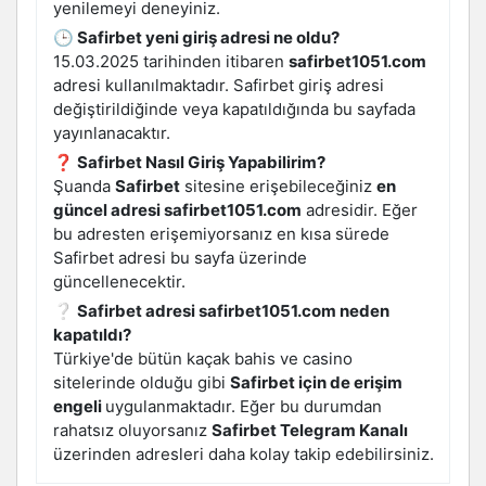
yenilemeyi deneyiniz.
🕒 Safirbet yeni giriş adresi ne oldu?
15.03.2025 tarihinden itibaren
safirbet1051.com
adresi kullanılmaktadır. Safirbet giriş adresi
değiştirildiğinde veya kapatıldığında bu sayfada
yayınlanacaktır.
❓ Safirbet Nasıl Giriş Yapabilirim?
Şuanda
Safirbet
sitesine erişebileceğiniz
en
güncel adresi safirbet1051.com
adresidir. Eğer
bu adresten erişemiyorsanız en kısa sürede
Safirbet adresi bu sayfa üzerinde
güncellenecektir.
❔ Safirbet adresi safirbet1051.com neden
kapatıldı?
Türkiye'de bütün kaçak bahis ve casino
sitelerinde olduğu gibi
Safirbet için de erişim
engeli
uygulanmaktadır. Eğer bu durumdan
rahatsız oluyorsanız
Safirbet Telegram Kanalı
üzerinden adresleri daha kolay takip edebilirsiniz.