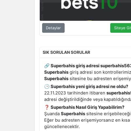
Detaylar
Siteye Gi
SIK SORULAN SORULAR
🔗 Superbahis giriş adresi superbahis56
Superbahis
giriş adresi son kontrollerim
Superbahis
sitesine bu adresten erişemiy
🕒 Superbahis yeni giriş adresi ne oldu?
22.11.2023 tarihinden itibaren
superbahi
adresi değiştirildiğinde veya kapatıldığınd
❓ Superbahis Nasıl Giriş Yapabilirim?
Şuanda
Superbahis
sitesine erişebileceğ
Eğer bu adresten erişemiyorsanız en kısa
güncellenecektir.