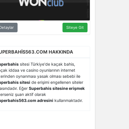
Detaylar
Siteye Git
UPERBAHIS563.COM HAKKINDA
uperbahis
sitesi Türkiye'de kaçak bahis,
çak iddaa ve casino oyunlarının internet
erinden oynanması yasak olması sebebi ile
uperbahis sitesi
de erişimi engellenen siteler
asındadır. Eğer
Superbahis sitesine erişmek
terseniz şuan aktif olarak
uperbahis563.com adresini
kullanmaktadır.