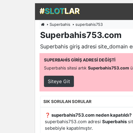
#
SLOT
LAR
Superbahis
superbahis753
Superbahis753.com
Superbahis giriş adresi site_domain e
SUPERBAHIS GIRIŞ ADRESI DEĞIŞTI
Superbahis sitesi artık
Superbahis753.com
ü
Siteye Git
SIK SORULAN SORULAR
❓ superbahis753.com neden kapatıldı?
superbahis753.com adresi
Superbahis
si
sebebiyle kapatılmıştır.