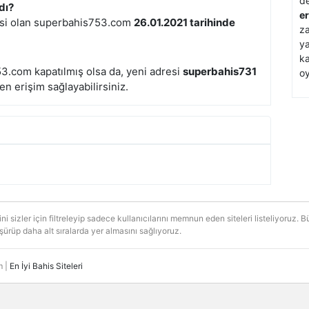
d
dı?
er
resi olan superbahis753.com
26.01.2021 tarihinde
z
y
ka
3.com kapatılmış olsa da, yeni adresi
superbahis731
oy
n erişim sağlayabilirsiniz.
ni sizler için filtreleyip sadece kullanıcılarını memnun eden siteleri listeliyoruz. 
ürüp daha alt sıralarda yer almasını sağlıyoruz.
m
|
En İyi Bahis Siteleri