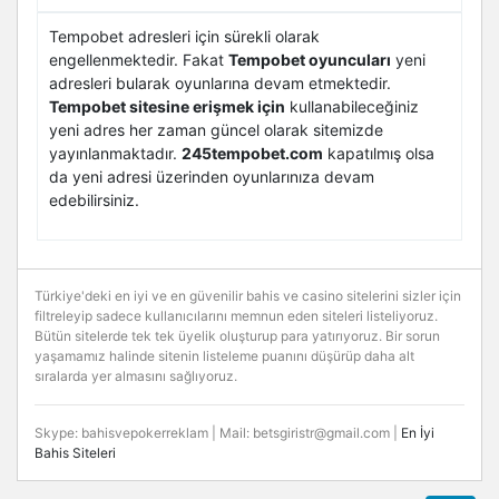
Tempobet adresleri için sürekli olarak
engellenmektedir. Fakat
Tempobet oyuncuları
yeni
adresleri bularak oyunlarına devam etmektedir.
Tempobet sitesine erişmek için
kullanabileceğiniz
yeni adres her zaman güncel olarak sitemizde
yayınlanmaktadır.
245tempobet.com
kapatılmış olsa
da yeni adresi üzerinden oyunlarınıza devam
edebilirsiniz.
Türkiye'deki en iyi ve en güvenilir bahis ve casino sitelerini sizler için
filtreleyip sadece kullanıcılarını memnun eden siteleri listeliyoruz.
Bütün sitelerde tek tek üyelik oluşturup para yatırıyoruz. Bir sorun
yaşamamız halinde sitenin listeleme puanını düşürüp daha alt
sıralarda yer almasını sağlıyoruz.
Skype: bahisvepokerreklam | Mail:
betsgiristr@gmail.com
|
En İyi
Bahis Siteleri