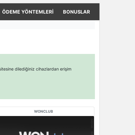
ÖDEME YÖNTEMLERI
BONUSLAR
tesine dilediğiniz cihazlardan erişim
WONCLUB