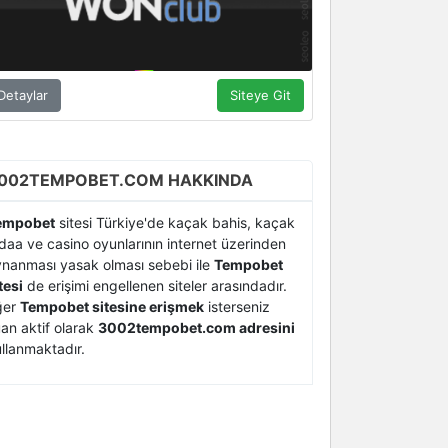
Detaylar
Siteye Git
002TEMPOBET.COM HAKKINDA
empobet
sitesi Türkiye'de kaçak bahis, kaçak
daa ve casino oyunlarının internet üzerinden
nanması yasak olması sebebi ile
Tempobet
tesi
de erişimi engellenen siteler arasındadır.
ğer
Tempobet sitesine erişmek
isterseniz
an aktif olarak
3002tempobet.com adresini
llanmaktadır.