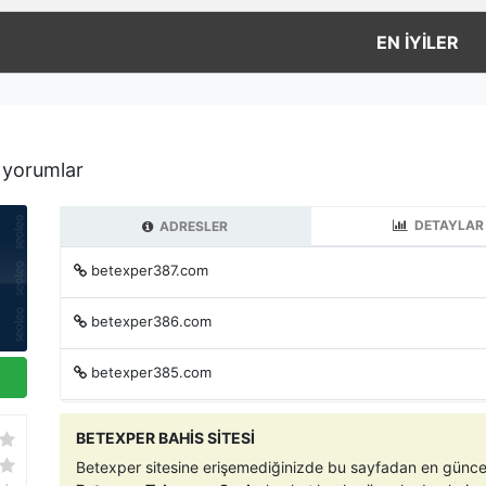
EN İYILER
e yorumlar
DETAYLAR
ADRESLER
betexper387.com
betexper386.com
betexper385.com
betexper384.com
BETEXPER BAHIS SITESI
Betexper sitesine erişemediğinizde bu sayfadan en güncel a
betexper383.com