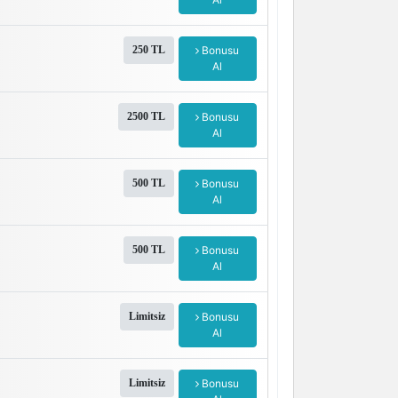
2021-12-02
Bonusu
250 TL
Al
2021-11-30
2021-11-25
Bonusu
2500 TL
Al
2021-11-24
Bonusu
500 TL
2021-11-17
Al
2021-11-16
Bonusu
500 TL
Al
29.11.2020 08:17
Bonusu
Limitsiz
29.11.2020 07:46
Al
19.11.2020 12:15
Bonusu
Limitsiz