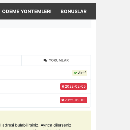
ÖDEME YÖNTEMLERI
BONUSLAR
YORUMLAR
Aktif
2022-02-05
2022-02-03
2022-01-29
dresi bulabilirsiniz. Ayrıca dilerseniz
2022-01-27