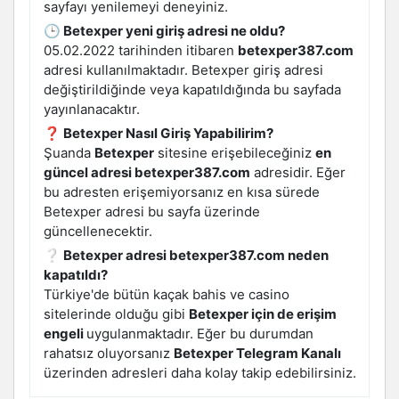
sayfayı yenilemeyi deneyiniz.
🕒 Betexper yeni giriş adresi ne oldu?
05.02.2022 tarihinden itibaren
betexper387.com
adresi kullanılmaktadır. Betexper giriş adresi
değiştirildiğinde veya kapatıldığında bu sayfada
yayınlanacaktır.
❓ Betexper Nasıl Giriş Yapabilirim?
Şuanda
Betexper
sitesine erişebileceğiniz
en
güncel adresi betexper387.com
adresidir. Eğer
bu adresten erişemiyorsanız en kısa sürede
Betexper adresi bu sayfa üzerinde
güncellenecektir.
❔ Betexper adresi betexper387.com neden
kapatıldı?
Türkiye'de bütün kaçak bahis ve casino
sitelerinde olduğu gibi
Betexper için de erişim
engeli
uygulanmaktadır. Eğer bu durumdan
rahatsız oluyorsanız
Betexper Telegram Kanalı
üzerinden adresleri daha kolay takip edebilirsiniz.