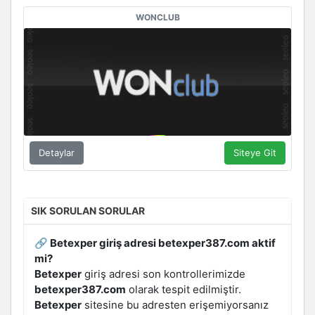
WONCLUB
Detaylar
Siteye Git
SIK SORULAN SORULAR
🔗 Betexper giriş adresi betexper387.com aktif
mi?
Betexper
giriş adresi son kontrollerimizde
betexper387.com
olarak tespit edilmiştir.
Betexper
sitesine bu adresten erişemiyorsanız