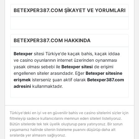
BETEXPER387.COM ŞIKAYET VE YORUMLARI
BETEXPER387.COM HAKKINDA
Betexper
sitesi Türkiye'de kaçak bahis, kaçak iddaa
ve casino oyunlarının internet üzerinden oynanması
yasak olması sebebi ile
Betexper sitesi
de erişimi
engellenen siteler arasındadır. Eğer
Betexper sitesine
erişmek
isterseniz şuan aktif olarak
Betexper387.com
adresini
kullanmaktadır.
Türkiye'deki en iyi ve en güvenilir bahis ve casino sitelerini sizler için
filtreleyip sadece kullanıcılarını memnun eden siteleri listeliyoruz.
Bütün sitelerde tek tek üyelik oluşturup para yatırıyoruz. Bir sorun
yaşamamız halinde sitenin listeleme puanını düşürüp daha alt
sıralarda yer almasını sağlıyoruz.