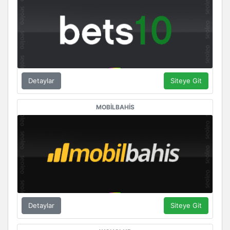
Detaylar
Siteye Git
MOBILBAHIS
Detaylar
Siteye Git