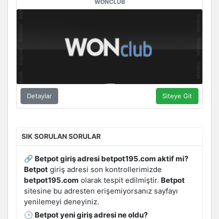
WONCLUB
Detaylar
Siteye Git
SIK SORULAN SORULAR
🔗 Betpot giriş adresi betpot195.com aktif mi?
Betpot
giriş adresi son kontrollerimizde
betpot195.com
olarak tespit edilmiştir.
Betpot
sitesine bu adresten erişemiyorsanız sayfayı
yenilemeyi deneyiniz.
🕒 Betpot yeni giriş adresi ne oldu?