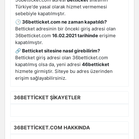
Türkiye'de yasal olarak hizmet vermemesi
sebebiyle kapatılmıştır.
🕒 36betticket.com ne zaman kapatıldı?
Betticket adresinin bir önceki giriş adresi olan
36betticket.com
16.02.2021 tarihinde
erişime
kapatılmıştır.
🔗 Betticket sitesine nasıl girebilirim?
Betticket giriş adresi olan 36betticket.com
kapatılmış olsa da, yeni adresi
46betticket
hizmete girmiştir. Siteye bu adres üzerinden
erişim sağlayabilirsiniz.
36BETTICKET ŞIKAYETLER
36BETTICKET.COM HAKKINDA