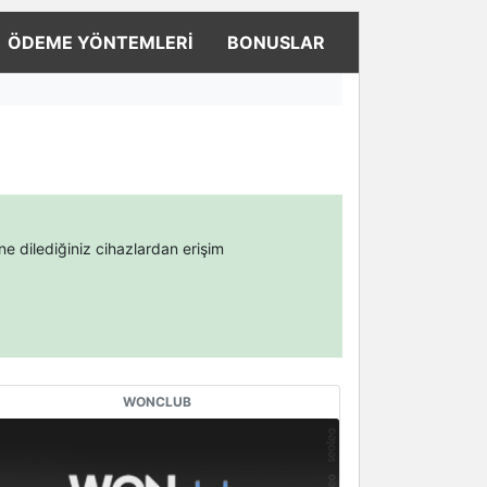
ÖDEME YÖNTEMLERI
BONUSLAR
ne dilediğiniz cihazlardan erişim
WONCLUB