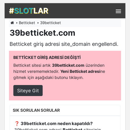
#
SLOT
LAR
Betticket
39betticket
EN İYILER
39betticket.com
ÖDEME YÖNTEMLERI
Betticket giriş adresi site_domain engellendi.
BONUSLAR
BETTICKET GIRIŞ ADRESI DEĞIŞTI
Betticket sitesi artık
39betticket.com
üzerinden
hizmet verememektedir.
Yeni Betticket adresi
ne
gitmek için aşağıdaki butonu tıklayın.
Siteye Git
SIK SORULAN SORULAR
❓ 39betticket.com neden kapatıldı?
39betticket.com adresi
Betticket
sitesinin