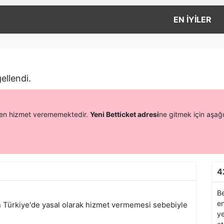
EN İYILER
ellendi.
en hizmet verememektedir.
Yeni Betticket adresi
ne gitmek için aşağı
4
Be
e
n Türkiye'de yasal olarak hizmet vermemesi sebebiyle
ye