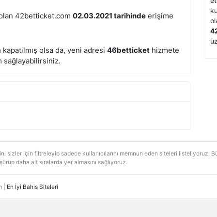
e
ku
i olan 42betticket.com
02.03.2021 tarihinde
erişime
ol
4
üz
 kapatılmış olsa da, yeni adresi
46betticket
hizmete
 sağlayabilirsiniz.
ni sizler için filtreleyip sadece kullanıcılarını memnun eden siteleri listeliyoruz. 
ürüp daha alt sıralarda yer almasını sağlıyoruz.
m
|
En İyi Bahis Siteleri