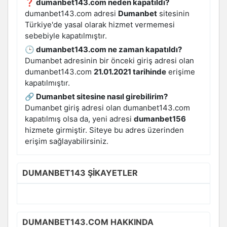
❓ dumanbet143.com neden kapatıldı?
dumanbet143.com adresi
Dumanbet
sitesinin
Türkiye'de yasal olarak hizmet vermemesi
sebebiyle kapatılmıştır.
🕒 dumanbet143.com ne zaman kapatıldı?
Dumanbet adresinin bir önceki giriş adresi olan
dumanbet143.com
21.01.2021 tarihinde
erişime
kapatılmıştır.
🔗 Dumanbet sitesine nasıl girebilirim?
Dumanbet giriş adresi olan dumanbet143.com
kapatılmış olsa da, yeni adresi
dumanbet156
hizmete girmiştir. Siteye bu adres üzerinden
erişim sağlayabilirsiniz.
DUMANBET143 ŞIKAYETLER
DUMANBET143.COM HAKKINDA