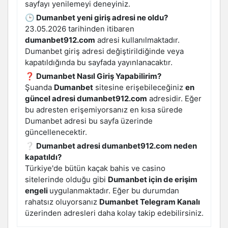
sayfayı yenilemeyi deneyiniz.
🕒 Dumanbet yeni giriş adresi ne oldu?
23.05.2026 tarihinden itibaren
dumanbet912.com
adresi kullanılmaktadır.
Dumanbet giriş adresi değiştirildiğinde veya
kapatıldığında bu sayfada yayınlanacaktır.
❓ Dumanbet Nasıl Giriş Yapabilirim?
Şuanda
Dumanbet
sitesine erişebileceğiniz
en
güncel adresi dumanbet912.com
adresidir. Eğer
bu adresten erişemiyorsanız en kısa sürede
Dumanbet adresi bu sayfa üzerinde
güncellenecektir.
❔ Dumanbet adresi dumanbet912.com neden
kapatıldı?
Türkiye'de bütün kaçak bahis ve casino
sitelerinde olduğu gibi
Dumanbet için de erişim
engeli
uygulanmaktadır. Eğer bu durumdan
rahatsız oluyorsanız
Dumanbet Telegram Kanalı
üzerinden adresleri daha kolay takip edebilirsiniz.