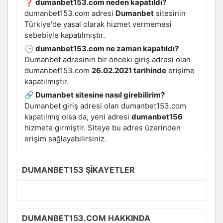
❓ dumanbet153.com neden kapatıldı?
dumanbet153.com adresi
Dumanbet
sitesinin
Türkiye'de yasal olarak hizmet vermemesi
sebebiyle kapatılmıştır.
🕒 dumanbet153.com ne zaman kapatıldı?
Dumanbet adresinin bir önceki giriş adresi olan
dumanbet153.com
26.02.2021 tarihinde
erişime
kapatılmıştır.
🔗 Dumanbet sitesine nasıl girebilirim?
Dumanbet giriş adresi olan dumanbet153.com
kapatılmış olsa da, yeni adresi
dumanbet156
hizmete girmiştir. Siteye bu adres üzerinden
erişim sağlayabilirsiniz.
DUMANBET153 ŞIKAYETLER
DUMANBET153.COM HAKKINDA