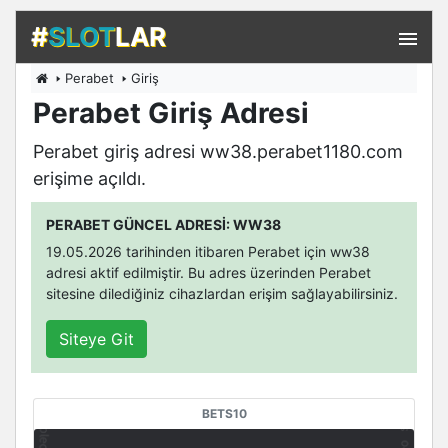
#
SLOT
LAR
Perabet
Giriş
EN İYILER
Perabet Giriş Adresi
ÖDEME YÖNTEMLERI
Perabet giriş adresi ww38.perabet1180.com
BONUSLAR
erişime açıldı.
PERABET GÜNCEL ADRESI: WW38
19.05.2026 tarihinden itibaren Perabet için ww38
adresi aktif edilmiştir. Bu adres üzerinden Perabet
sitesine dilediğiniz cihazlardan erişim sağlayabilirsiniz.
Siteye Git
BETS10