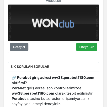
WONCLUB
Detaylar
Siteye Git
SIK SORULAN SORULAR
🔗 Perabet giriş adresi ww38.perabet1180.com
aktif mi?
Perabet
giriş adresi son kontrollerimizde
ww38.perabet1180.com
olarak tespit edilmiştir.
Perabet
sitesine bu adresten erişemiyorsanız
sayfayı yenilemeyi deneyiniz.