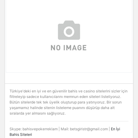
perabet1086.com
2025-06-13
perabet1085.com
2025-05-31
perabet1084.com
2025-05-27
perabet1083.com
2025-05-24
perabet1082.com
2025-05-14
perabet1081.com
2025-05-07
perabet1080.com
2025-04-22
Türkiye'deki en iyi ve en güvenilir bahis ve casino sitelerini sizler için
filtreleyip sadece kullanıcılarını memnun eden siteleri listeliyoruz.
Bütün sitelerde tek tek üyelik oluşturup para yatırıyoruz. Bir sorun
perabet1079.com
2025-04-13
yaşamamız halinde sitenin listeleme puanını düşürüp daha alt
sıralarda yer almasını sağlıyoruz.
perabet1078.com
2025-03-26
Skype: bahisvepokerreklam | Mail:
betsgiristr@gmail.com
|
En İyi
perabet1077.com
2025-03-20
Bahis Siteleri