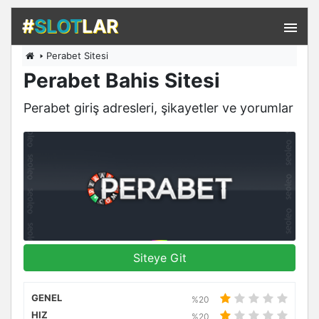
#
SLOT
LAR
Perabet Sitesi
EN İYILER
Perabet Bahis Sitesi
ÖDEME YÖNTEMLERI
Perabet giriş adresleri, şikayetler ve yorumlar
BONUSLAR
Siteye Git
GENEL
%20
HIZ
%20