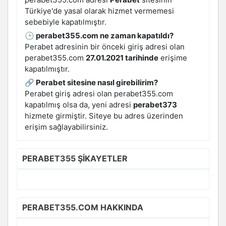
Türkiye'de yasal olarak hizmet vermemesi
sebebiyle kapatılmıştır.
🕒 perabet355.com ne zaman kapatıldı?
Perabet adresinin bir önceki giriş adresi olan
perabet355.com
27.01.2021 tarihinde
erişime
kapatılmıştır.
🔗 Perabet sitesine nasıl girebilirim?
Perabet giriş adresi olan perabet355.com
kapatılmış olsa da, yeni adresi
perabet373
hizmete girmiştir. Siteye bu adres üzerinden
erişim sağlayabilirsiniz.
PERABET355 ŞIKAYETLER
PERABET355.COM HAKKINDA