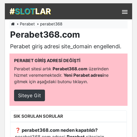
#
SLOT
LAR
Perabet
perabet368
EN İYILER
Perabet368.com
ÖDEME YÖNTEMLERI
Perabet giriş adresi site_domain engellendi.
BONUSLAR
PERABET GIRIŞ ADRESI DEĞIŞTI
Perabet sitesi artık
Perabet368.com
üzerinden
hizmet verememektedir.
Yeni Perabet adresi
ne
gitmek için aşağıdaki butonu tıklayın.
Siteye Git
SIK SORULAN SORULAR
❓ perabet368.com neden kapatıldı?
perabet368.com adresi
Perabet
sitesinin