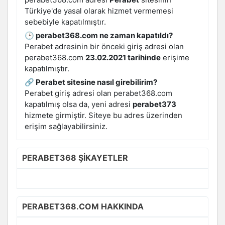
Türkiye'de yasal olarak hizmet vermemesi
sebebiyle kapatılmıştır.
🕒 perabet368.com ne zaman kapatıldı?
Perabet adresinin bir önceki giriş adresi olan
perabet368.com
23.02.2021 tarihinde
erişime
kapatılmıştır.
🔗 Perabet sitesine nasıl girebilirim?
Perabet giriş adresi olan perabet368.com
kapatılmış olsa da, yeni adresi
perabet373
hizmete girmiştir. Siteye bu adres üzerinden
erişim sağlayabilirsiniz.
PERABET368 ŞIKAYETLER
PERABET368.COM HAKKINDA