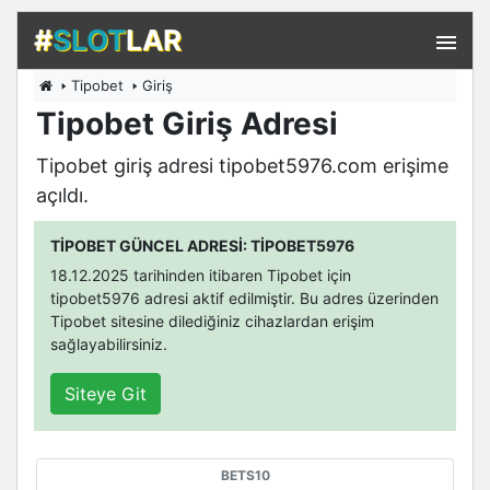
#
SLOT
LAR
Tipobet
Giriş
EN İYILER
Tipobet Giriş Adresi
ÖDEME YÖNTEMLERI
Tipobet giriş adresi tipobet5976.com erişime
BONUSLAR
açıldı.
TIPOBET GÜNCEL ADRESI: TIPOBET5976
18.12.2025 tarihinden itibaren Tipobet için
tipobet5976 adresi aktif edilmiştir. Bu adres üzerinden
Tipobet sitesine dilediğiniz cihazlardan erişim
sağlayabilirsiniz.
Siteye Git
BETS10